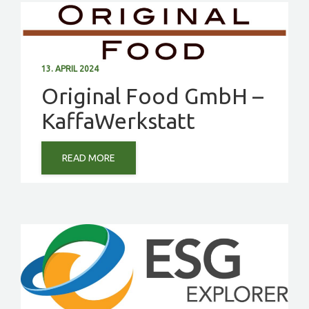
PROJEKTE
EVENTS
13. APRIL 2024
KONTAKT
Original Food GmbH –
KaffaWerkstatt
MITGLIED WERDEN
READ MORE