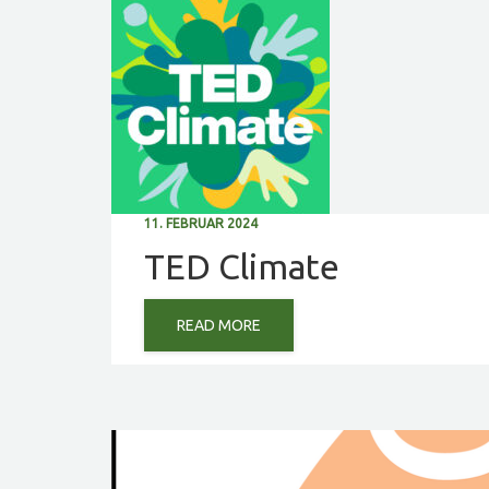
11. FEBRUAR 2024
TED Climate
READ MORE